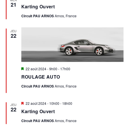
en
21
Karting Ouvert
avant
Circuit PAU ARNOS
Arnos, France
JEU
22
Mis
22 août 2024 - 9h00
-
17h00
en
ROULAGE AUTO
avant
Circuit PAU ARNOS
Arnos, France
Mis
22 août 2024 - 10h00
-
18h00
JEU
en
22
Karting Ouvert
avant
Circuit PAU ARNOS
Arnos, France