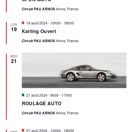
avant
T
Circuit PAU ARNOS
Arnos, France
S
Mis
19 août 2024 - 10h00
-
18h00
LUN
en
19
Karting Ouvert
avant
Circuit PAU ARNOS
Arnos, France
MER
21
Mis
21 août 2024 - 9h00
-
17h00
en
ROULAGE AUTO
avant
Circuit PAU ARNOS
Arnos, France
Mis
21 août 2024 - 10h00
-
18h00
MER