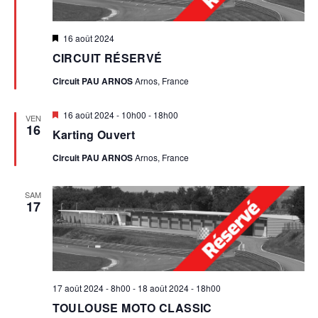
E
I
T
Mis
16 août 2024
O
en
N
CIRCUIT RÉSERVÉ
avant
N
A
Circuit PAU ARNOS
Arnos, France
V
D
Mis
16 août 2024 - 10h00
-
18h00
VEN
en
16
I
Karting Ouvert
avant
E
G
Circuit PAU ARNOS
Arnos, France
V
A
SAM
T
17
U
I
E
O
S
N
17 août 2024 - 8h00
-
18 août 2024 - 18h00
D
TOULOUSE MOTO CLASSIC
É