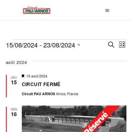
ÉVÈNEMENTS
R
15/08/2024
 - 
23/08/2024
N
Recherche
Liste
E
Sélectionnez
A
une
août 2024
C
date.
V
H
Mis
15 août 2024
JEU
en
15
E
CIRCUIT FERMÉ
I
avant
R
Circuit PAU ARNOS
Arnos, France
G
C
VEN
A
16
H
E
T