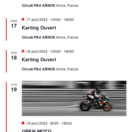
E
Circuit PAU ARNOS
Arnos, France
V
V
Mis
17 août 2024 - 10h00
-
18h00
SAM
È
en
17
U
Karting Ouvert
avant
E
N
Circuit PAU ARNOS
Arnos, France
S
E
Mis
18 août 2024 - 10h00
-
18h00
DIM
É
en
18
Karting Ouvert
avant
M
V
Circuit PAU ARNOS
Arnos, France
È
E
LUN
N
19
N
E
T
M
E
Mis
19 août 2024 - 8h30
-
18h00
en
N
OPEN MOTO