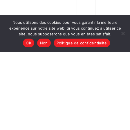
Nous utilisons des cookies pour vous garantir la meilleure
expérience sur notre site web. Si vous continuez à utiliser ce
site, nous supposerons que vous en êtes satisfait.
OK
Non
Politique de confidentialité
CIRCUIT EUROPÉEN
PAU /// ARNOS
Le pôle mécanique
Pau Arnos
est unique