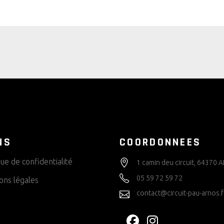
NS
COORDONNEES
que de confidentialité
1 camin deu circuit, 64370
05 59 72 59 72
ons légales
contact@circuit-pau-arnos.f