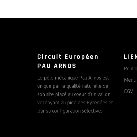
Circuit Européen
LIE
PAU ARNOS
Politi
Le pôle mécanique Pau Arnos est
Menti
unique par la qualité naturelle de
CGV
son site placé au coeur d’un vallon
verdoyant au pied des Pyrénées et
par sa configuration sélective.