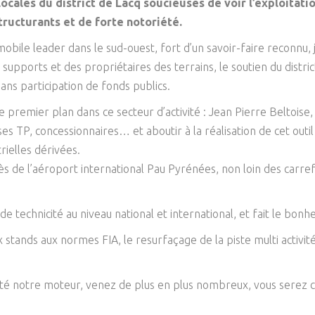
locales du district de Lacq soucieuses de voir l’exploitati
tructurants et de forte notoriété.
ile leader dans le sud-ouest, fort d’un savoir-faire reconnu, j’
pports et des propriétaires des terrains, le soutien du distri
ans participation de fonds publics.
de premier plan dans ce secteur d’activité : Jean Pierre Beltoise
s TP, concessionnaires… et aboutir à la réalisation de cet outi
rielles dérivées.
rès de l’aéroport international Pau Pyrénées, non loin des carre
e technicité au niveau national et international, et fait le bonhe
 stands aux normes FIA, le resurfaçage de la piste multi activ
été notre moteur, venez de plus en plus nombreux, vous serez 