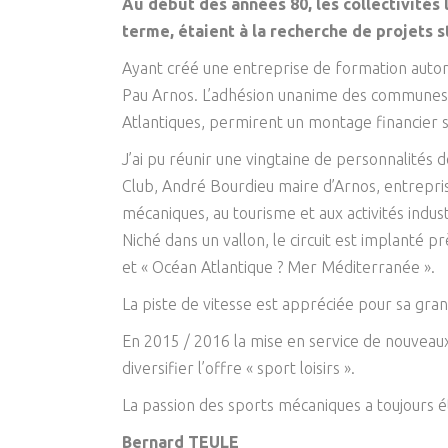
Au début des années 80, les collectivités 
terme, étaient à la recherche de projets s
Ayant créé une entreprise de formation automob
Pau Arnos. L’adhésion unanime des communes su
Atlantiques, permirent un montage financier s
J’ai pu réunir une vingtaine de personnalités 
Club, André Bourdieu maire d’Arnos, entreprise
mécaniques, au tourisme et aux activités indust
Niché dans un vallon, le circuit est implanté p
et « Océan Atlantique ? Mer Méditerranée ».
La piste de vitesse est appréciée pour sa grand
En 2015 / 2016 la mise en service de nouveaux
diversifier l’offre « sport loisirs ».
La passion des sports mécaniques a toujours 
Bernard TEULE