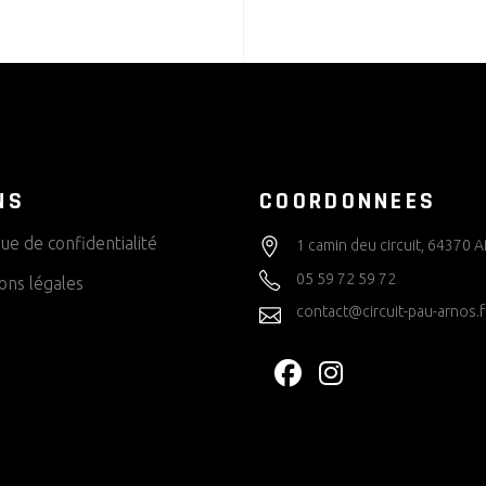
NS
COORDONNEES
que de confidentialité
1 camin deu circuit, 64370
05 59 72 59 72
ons légales
contact@circuit-pau-arnos.f