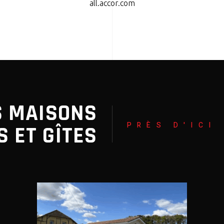
all.accor.com
S MAISONS
PRÈS D'ICI
S ET GÎTES