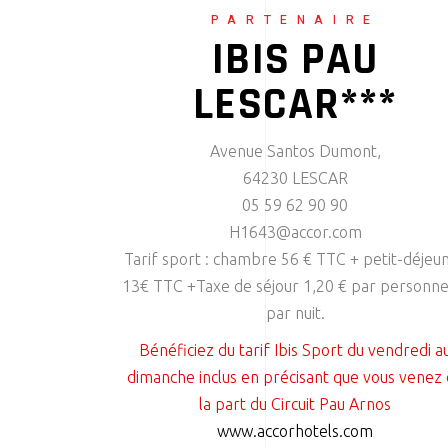
PARTENAIRE
IBIS PAU
LESCAR***
Avenue Santos Dumont,
64230 LESCAR
05 59 62 90 90
H1643@accor.com
Tarif sport : chambre 56 € TTC + petit-déjeu
13€ TTC +Taxe de séjour 1,20 € par personne
par nuit.
Bénéficiez du tarif Ibis Sport du vendredi a
dimanche inclus en précisant que vous venez
la part du Circuit Pau Arnos
www.accorhotels.com