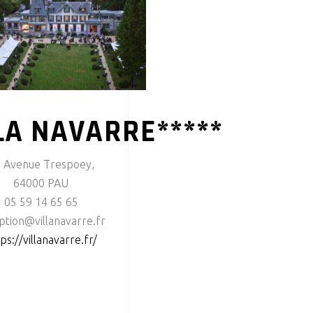
LA NAVARRE*****
 Avenue Trespoey,
64000 PAU
05 59 14 65 65
ption@villanavarre.fr
ps://villanavarre.fr/