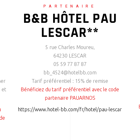
PARTENAIRE
B&B HÔTEL PAU
LESCAR**
5 rue Charles Moureu,
64230 LESCAR
05 59 77 87 87
bb_4524@hotelbb.com
ner
Tarif préférentiel : 15% de remise
 et
Bénéficiez du tarif préférentiel avec le code
partenaire PAUARNOS
u
https://www.hotel-bb.com/fr/hotel/pau-lescar
 de