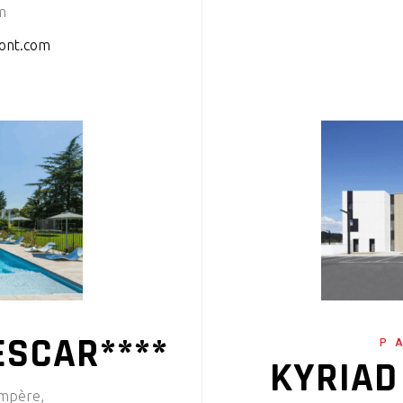
m
ont.com
ESCAR****
P
KYRIAD
mpère,