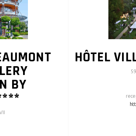
BEAUMONT
HÔTEL VIL
LERY
59
N BY
****
rece
htt
VII