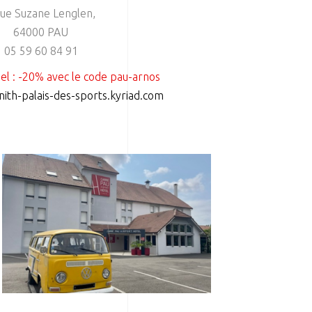
rue Suzane Lenglen,
64000 PAU
05 59 60 84 91
iel : -20% avec le code pau-arnos
ith-palais-des-sports.kyriad.com