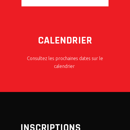
A
N
T
U
E
I
M
E
O
E
S
CALENDRIER
N
N
D
É
T
E
Consultez les prochaines dates sur le
S
V
calendrier
V
È
U
E
N
S
E
É
M
V
INSCRIPTIONS