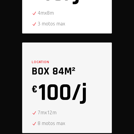
4mx8m
3 motos max
LOCATION
BOX 84M²
100/j
€
7mx12m
8 motos max