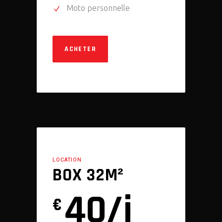
Moto personnelle
ACHETER
LOCATION
BOX 32M²
40/j
€