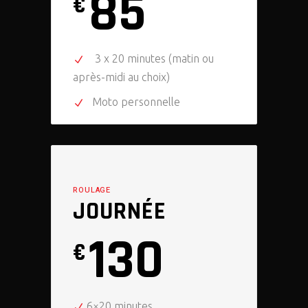
85
€
3 x 20 minutes (matin ou
après-midi au choix)
Moto personnelle
ROULAGE
JOURNÉE
130
€
6×20 minutes