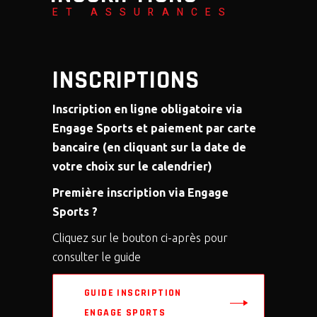
È
E
ET ASSURANCES
N
N
E
T
INSCRIPTIONS
M
E
Inscription en ligne obligatoire via
N
Engage Sports et paiement par carte
T
bancaire (en cliquant sur la date de
votre choix sur le calendrier)
S
Première inscription via Engage
Sports ?
Cliquez sur le bouton ci-après pour
consulter le guide
GUIDE INSCRIPTION
ENGAGE SPORTS