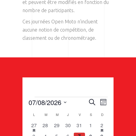
et peuvent être modifiés en fonction du
nombre de participants.
Ces journées Open Moto n’incluent
aucune notion de compétition, de
classement ou de chronométrage.
ÉVÈNEMENTS
R
07/08/2026
N
Recherche
Mois
E
Sélectionnez
C
A
L
LUNDI
M
MARDI
M
MERCREDI
J
JEUDI
V
VENDREDI
S
SAMEDI
D
DIMANCHE
une
C
A
1
has
0
0
0
0
0
1
has
27
28
29
30
31
1
2
date.
V
featured
featured
H
é
évènements
évènements
évènements
évènements
évènements
é
1
évènements
has
0
0
0
0
0
0
évènements