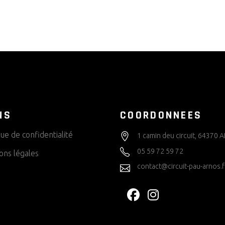
NS
COORDONNEES
que de confidentialité
1 camin deu circuit, 64370
05 59 72 59 72
ons légales
contact@circuit-pau-arnos.f