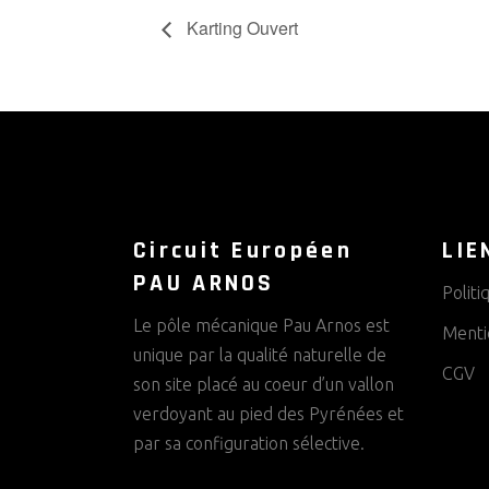
Karting Ouvert
Circuit Européen
LIE
PAU ARNOS
Politi
Le pôle mécanique Pau Arnos est
Menti
unique par la qualité naturelle de
CGV
son site placé au coeur d’un vallon
verdoyant au pied des Pyrénées et
par sa configuration sélective.