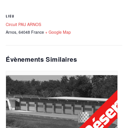
LIEU
Circuit PAU ARNOS
Arnos
,
64048
France
+ Google Map
Évènements Similaires