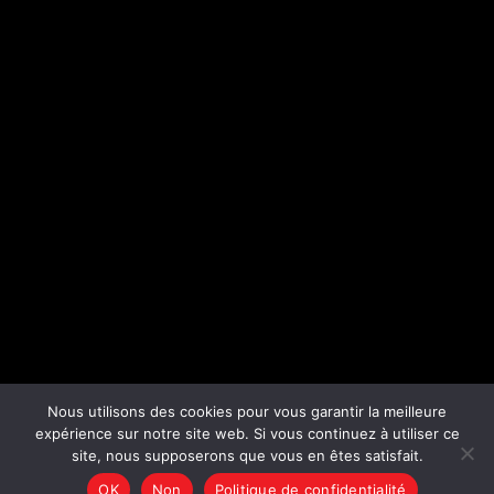
Nous utilisons des cookies pour vous garantir la meilleure
expérience sur notre site web. Si vous continuez à utiliser ce
site, nous supposerons que vous en êtes satisfait.
COPYRIGHT 2023 ©
ZKDIGITAL
OK
Non
Politique de confidentialité