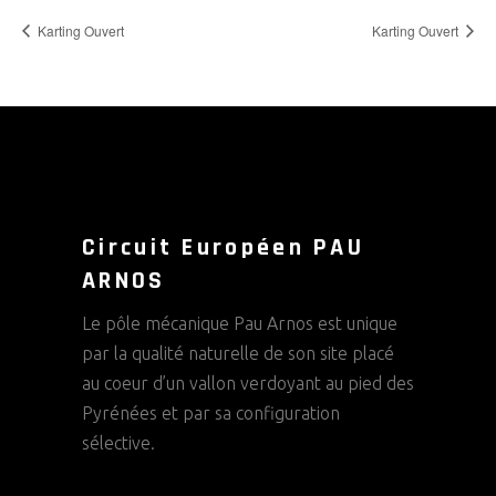
Karting Ouvert
Karting Ouvert
Circuit Européen PAU
ARNOS
Le pôle mécanique Pau Arnos est unique
par la qualité naturelle de son site placé
au coeur d’un vallon verdoyant au pied des
Pyrénées et par sa configuration
sélective.