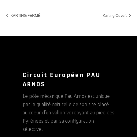
KARTING FERMÉ
Karting Ouvert
Circuit Européen PAU
ARNOS
Le pôle mécanique Pau Arnos est unique
par la qualité naturelle de son site placé
au coeur d’un vallon verdoyant au pied des
Pyrénées et par sa configuration
sélective.