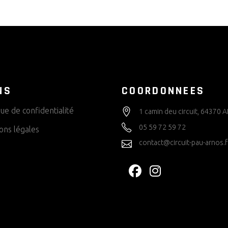
NS
COORDONNEES
que de confidentialité
1 camin deu circuit, 64370
05 59 72 59 72
ons légales
contact@circuit-pau-arnos.f