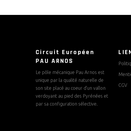
Circuit Européen
LIE
PAU ARNOS
Politi
Le pôle mécanique Pau Arnos est
Menti
unique par la qualité naturelle de
CGV
son site placé au coeur d’un vallon
verdoyant au pied des Pyrénées et
par sa configuration sélective.