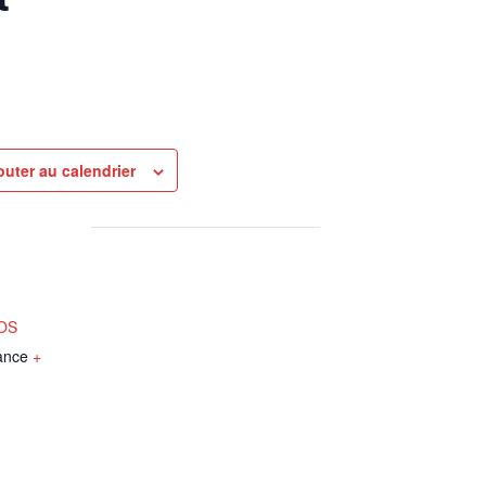
outer au calendrier
NOS
ance
+