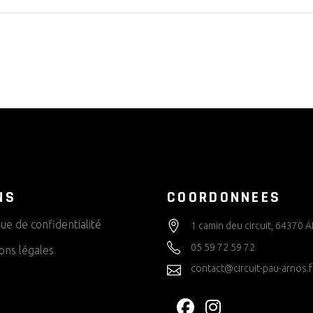
NS
COORDONNEES
que de confidentialité
1 camin deu circuit, 64370
05 59 72 59 72
ons légales
contact@circuit-pau-arnos.f