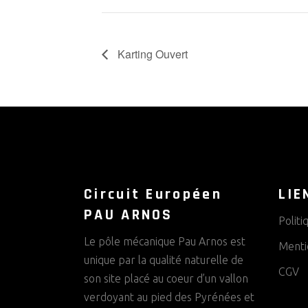
Karting Ouvert
Circuit Européen
LIE
PAU ARNOS
Politi
Le pôle mécanique Pau Arnos est
Menti
unique par la qualité naturelle de
CGV
son site placé au coeur d’un vallon
verdoyant au pied des Pyrénées et