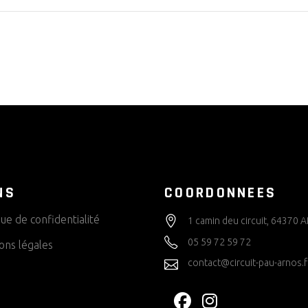
NS
COORDONNEES
que de confidentialité
1 camin deu circuit, 64370
05 59 72 59 72
ons légales
contact@circuit-pau-arnos.f