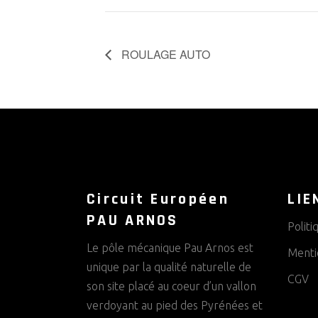
ROULAGE AUTO
Circuit Européen
LIE
PAU ARNOS
Politi
Le pôle mécanique Pau Arnos est
Menti
unique par la qualité naturelle de
CGV
son site placé au coeur d’un vallon
verdoyant au pied des Pyrénées et