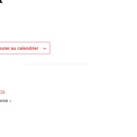
outer au calendrier
NOS
ance
+