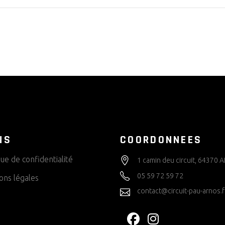
NS
COORDONNEES
que de confidentialité
1 camin deu circuit, 64370
05 59 72 59 72
ons légales
contact@circuit-pau-arnos.f