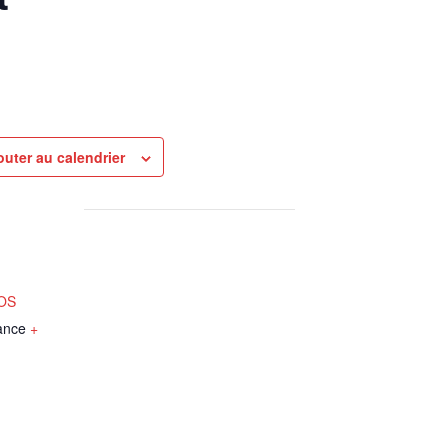
outer au calendrier
NOS
ance
+