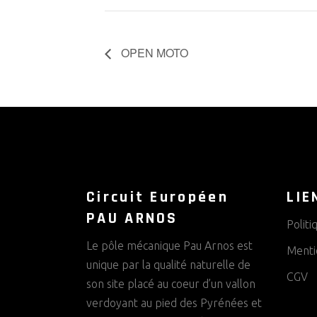
OPEN MOTO
Circuit Européen
LIE
PAU ARNOS
Politi
Le pôle mécanique Pau Arnos est
Menti
unique par la qualité naturelle de
CGV
son site placé au coeur d’un vallon
verdoyant au pied des Pyrénées et