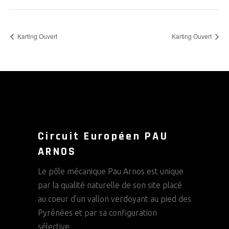
Karting Ouvert
Karting Ouvert
Circuit Européen PAU
ARNOS
Le pôle mécanique Pau Arnos est unique
par la qualité naturelle de son site placé
au coeur d’un vallon verdoyant au pied des
Pyrénées et par sa configuration
sélective.