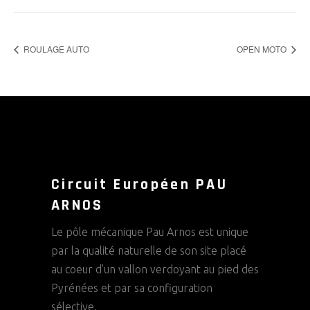
ROULAGE AUTO
OPEN MOTO
Circuit Européen PAU
ARNOS
Le pôle mécanique Pau Arnos est unique
par la qualité naturelle de son site placé
au coeur d’un vallon verdoyant au pied des
Pyrénées et par sa configuration
sélective.