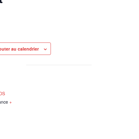
outer au calendrier
NOS
ance
+