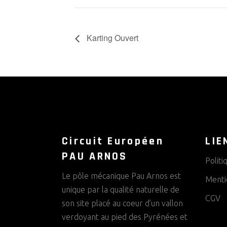
Karting Ouvert
Circuit Européen
LIE
PAU ARNOS
Politi
Le pôle mécanique Pau Arnos est
Menti
unique par la qualité naturelle de
CGV
son site placé au coeur d’un vallon
verdoyant au pied des Pyrénées et