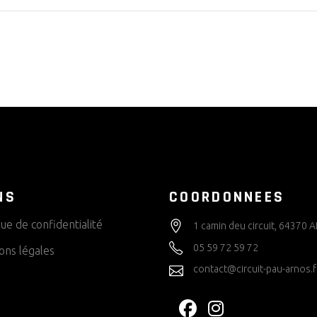
NS
COORDONNEES
que de confidentialité
1 camin deu circuit, 64370
05 59 72 59 72
ons légales
contact@circuit-pau-arnos.f