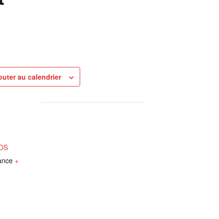
outer au calendrier
NOS
ance
+