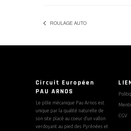
ROULAGE AUTO
Circuit Européen
LIE
PAU ARNOS
Politi
Le pôle mécanique Pau Arnos est
Menti
unique par la qualité naturelle de
CGV
son site placé au coeur d’un vallon
verdoyant au pied des Pyrénées et