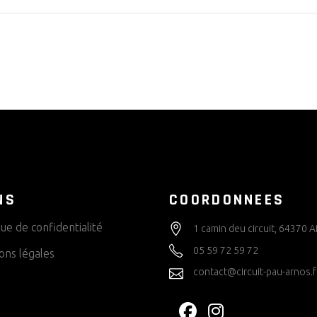
NS
COORDONNEES
que de confidentialité
1 camin deu circuit, 64370
05 59 72 59 72
ons légales
contact@circuit-pau-arnos.f