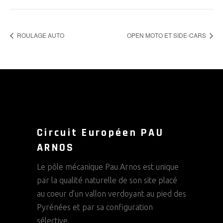
ROULAGE AUTO
OPEN MOTO ET SIDE-CARS
Circuit Européen PAU
ARNOS
Le pôle mécanique Pau Arnos est unique
par la qualité naturelle de son site placé
au coeur d’un vallon verdoyant au pied des
Pyrénées et par sa configuration
sélective.