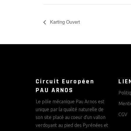
Karting Ouvert
Circuit Européen
LIE
PAU ARNOS
Politi
Le pôle mécanique Pau Arnos est
Menti
unique par la qualité naturelle de
CGV
son site placé au coeur d’un vallon
verdoyant au pied des Pyrénées et