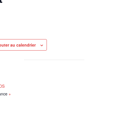
outer au calendrier
NOS
ance
+