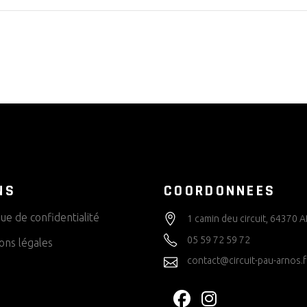
NS
COORDONNEES
que de confidentialité
1 camin deu circuit, 64370
05 59 72 59 72
ons légales
contact@circuit-pau-arnos.f