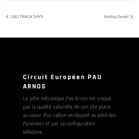
CBO TRACK DAYS
Karting Ouvert
Circuit Européen PAU
ARNOS
Le pôle mécanique Pau Arnos est unique
par la qualité naturelle de son site placé
au coeur d’un vallon verdoyant au pied des
Pyrénées et par sa configuration
sélective.