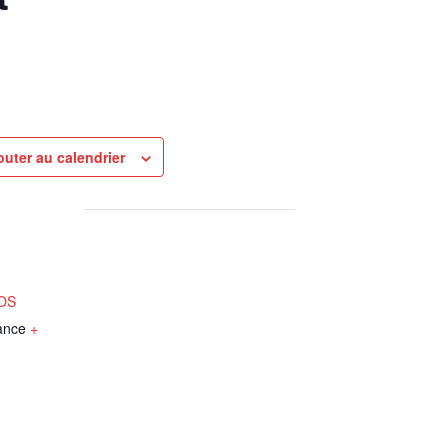
outer au calendrier
NOS
ance
+