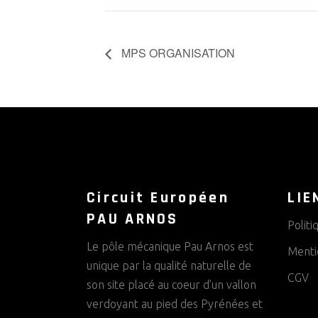
MPS ORGANISATION
Circuit Européen
LIE
PAU ARNOS
Politi
Le pôle mécanique Pau Arnos est
Menti
unique par la qualité naturelle de
CGV
son site placé au coeur d’un vallon
verdoyant au pied des Pyrénées et