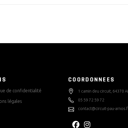
NS
COORDONNEES
que de confidentialité
1 camin deu circuit, 64370
05 59 72 59 72
ons légales
contact@circuit-pau-arnos.f