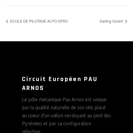
ECOLE DE PILOTAGE AUTO GTRO
Karting Ouvert
Circuit Européen PAU
ARNOS
Le pôle mécanique Pau Arnos est unique
par la qualité naturelle de son site placé
au coeur d’un vallon verdoyant au pied des
Pyrénées et par sa configuration
sélective.