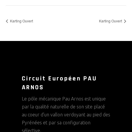
Karting Ouvert
Karting Ouvert
Circuit Européen PAU
ARNOS
Le pôle mécanique Pau Arnos est unique
par la qualité naturelle de son site placé
au coeur d’un vallon verdoyant au pied des
Pyrénées et par sa configuration
sélective.