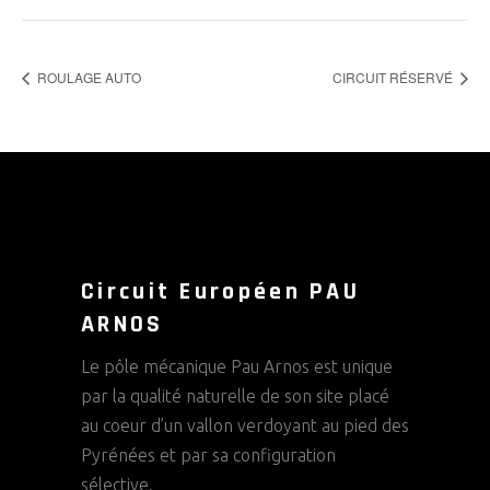
ROULAGE AUTO
CIRCUIT RÉSERVÉ
Circuit Européen PAU
ARNOS
Le pôle mécanique Pau Arnos est unique
par la qualité naturelle de son site placé
au coeur d’un vallon verdoyant au pied des
Pyrénées et par sa configuration
sélective.