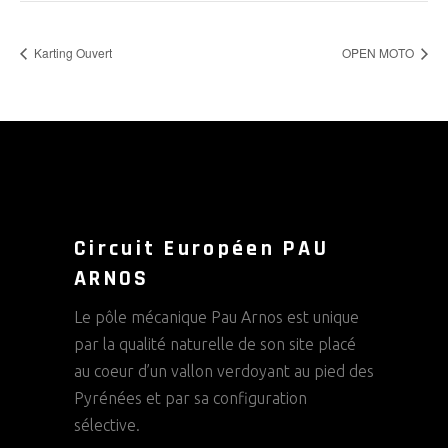
Karting Ouvert
OPEN MOTO
Circuit Européen PAU
ARNOS
Le pôle mécanique Pau Arnos est unique
par la qualité naturelle de son site placé
au coeur d’un vallon verdoyant au pied des
Pyrénées et par sa configuration
sélective.