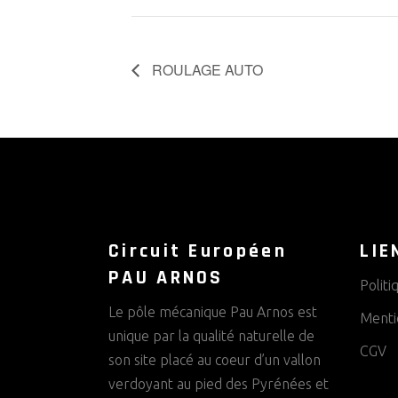
ROULAGE AUTO
Circuit Européen
LIE
PAU ARNOS
Politi
Le pôle mécanique Pau Arnos est
Menti
unique par la qualité naturelle de
CGV
son site placé au coeur d’un vallon
verdoyant au pied des Pyrénées et