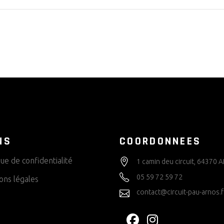
NS
COORDONNEES
que de confidentialité
1 camin deu circuit, 64370
05 59 72 59 72
ons légales
contact@circuit-pau-arnos.f