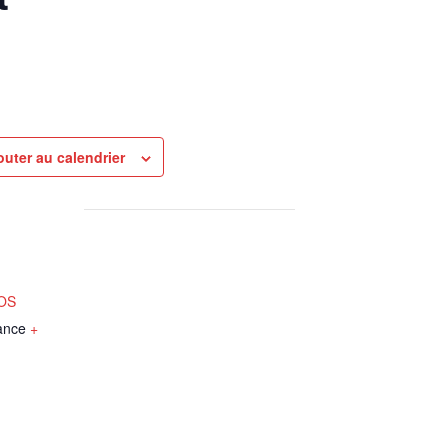
outer au calendrier
NOS
ance
+