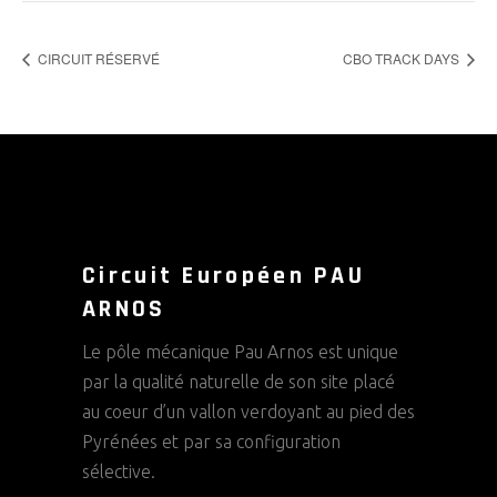
CIRCUIT RÉSERVÉ
CBO TRACK DAYS
Circuit Européen PAU
ARNOS
Le pôle mécanique Pau Arnos est unique
par la qualité naturelle de son site placé
au coeur d’un vallon verdoyant au pied des
Pyrénées et par sa configuration
sélective.