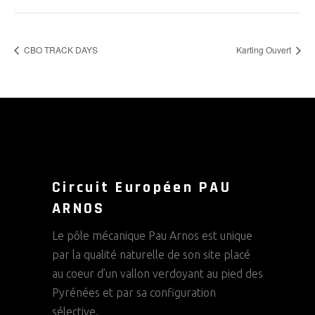
CBO TRACK DAYS
Karting Ouvert
Circuit Européen PAU
ARNOS
Le pôle mécanique Pau Arnos est unique
par la qualité naturelle de son site placé
au coeur d’un vallon verdoyant au pied des
Pyrénées et par sa configuration
sélective.