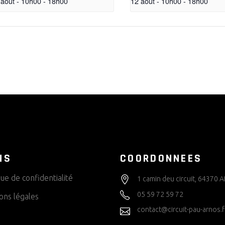
 août - 10h00
-
18h00
12 août - 10h00
-
18h00
NS
COORDONNEES
que de confidentialité
1 camin deu circuit, 64370
05 59 72 59 72
ons légales
contact@circuit-pau-arnos.f