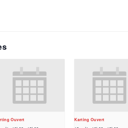
es
rting Ouvert
Karting Ouvert