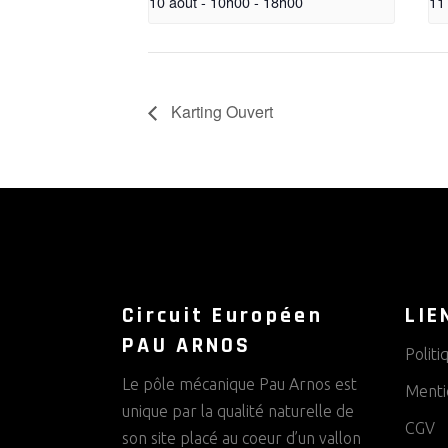
10 août - 10h00
-
18h00
11
Karting Ouvert
Circuit Européen
LIE
PAU ARNOS
Politi
Le pôle mécanique Pau Arnos est
Menti
unique par la qualité naturelle de
CGV
son site placé au coeur d’un vallon