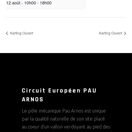
12 août - 10h00
-
18h00
Karting Ouvert
Karting Ouvert
Circuit Européen PAU
ARNOS
Le pôle mécanique Pau Arnos est unique
par la qualité naturelle de son site placé
au coeur d’un vallon verdoyant au pied des