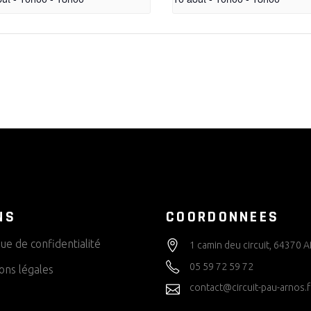
NS
COORDONNEES
que de confidentialité
1 camin deu circuit, 64370
05 59 72 59 72
ons légales
contact@circuit-pau-arnos.f