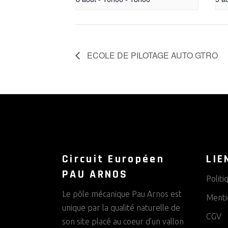
ECOLE DE PILOTAGE AUTO GTRO
Circuit Européen
LIE
PAU ARNOS
Politi
Le pôle mécanique Pau Arnos est
Menti
unique par la qualité naturelle de
CGV
son site placé au coeur d’un vallon