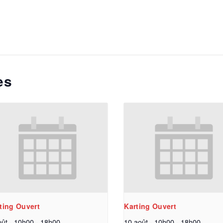
es
ting Ouvert
Karting Ouvert
oût - 10h00
-
18h00
10 août - 10h00
-
18h00