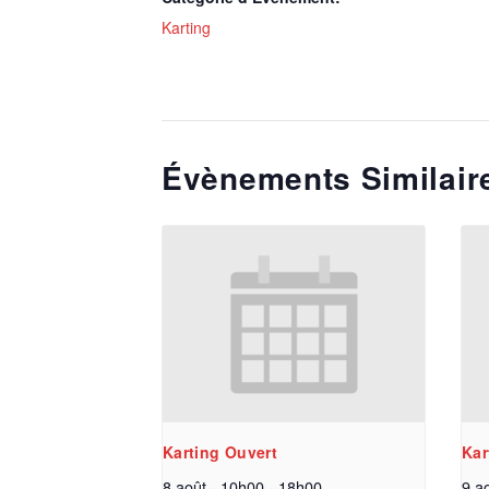
Karting
Évènements Similair
Karting Ouvert
Kar
8 août - 10h00
-
18h00
9 a