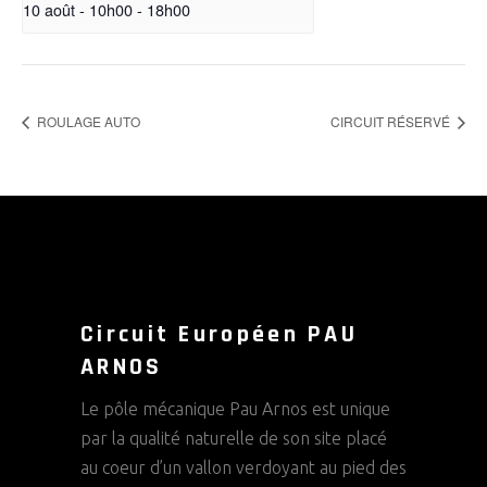
10 août - 10h00
-
18h00
ROULAGE AUTO
CIRCUIT RÉSERVÉ
Circuit Européen PAU
ARNOS
Le pôle mécanique Pau Arnos est unique
par la qualité naturelle de son site placé
au coeur d’un vallon verdoyant au pied des