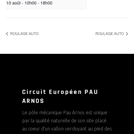
10 août - 10h00
-
18h00
ROULAGE AUTO
ROULAGE AUTO
Circuit Européen PAU
ARNOS
Le pôle mécanique Pau Arnos est unique
par la qualité naturelle de son site placé
au coeur d’un vallon verdoyant au pied des