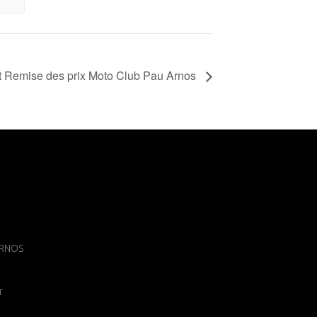
 Remise des prix Moto Club Pau Arnos
 ARNOS
r