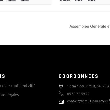
Assemblée Générale et
NS
COORDONNEES
que de confidentialité
1 camin deu circuit, 64370
05 59 72 59 72
ons légales
contact@circuit-pau-arnos.f