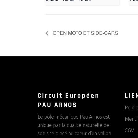
OPEN MOTO ET SIDE-CARS
Circuit Européen
LIE
PAU ARNOS
Politi
Le pôle mécanique Pau Arnos est
Menti
unique par la qualité naturelle de
CGV
son site placé au coeur d’un vallon