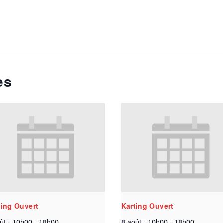
es
ting Ouvert
Karting Ouvert
ût - 10h00
-
18h00
8 août - 10h00
-
18h00