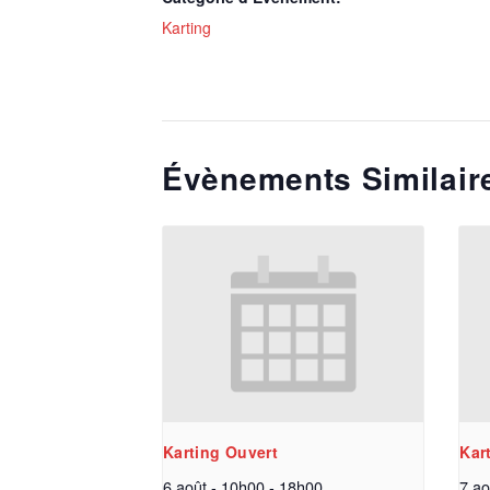
Karting
Évènements Similair
Karting Ouvert
Kar
6 août - 10h00
-
18h00
7 ao