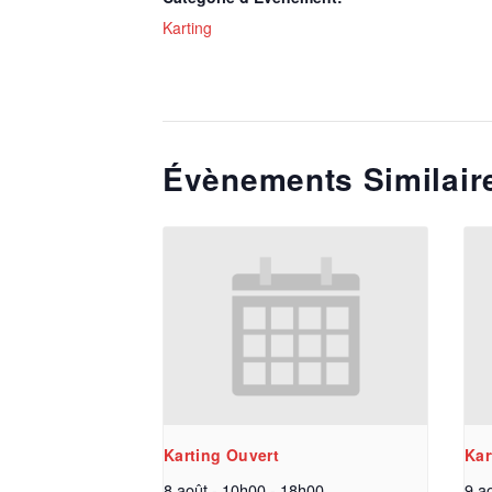
Karting
Évènements Similair
Karting Ouvert
Kar
8 août - 10h00
-
18h00
9 a