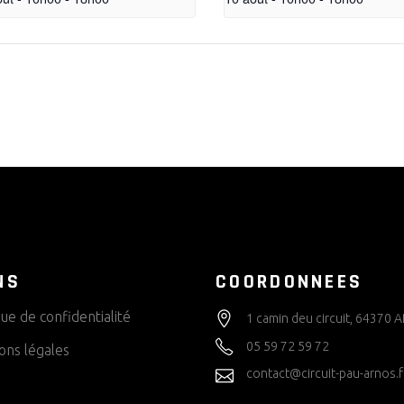
NS
COORDONNEES
que de confidentialité
1 camin deu circuit, 64370
05 59 72 59 72
ons légales
contact@circuit-pau-arnos.f