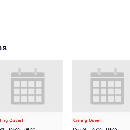
es
ting Ouvert
Karting Ouvert
oût - 10h00
-
18h00
10 août - 10h00
-
18h00