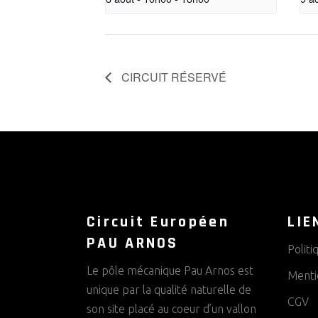
CIRCUIT RÉSERVÉ
Circuit Européen
LIE
PAU ARNOS
Politi
Le pôle mécanique Pau Arnos est
Menti
unique par la qualité naturelle de
CGV
son site placé au coeur d’un vallon