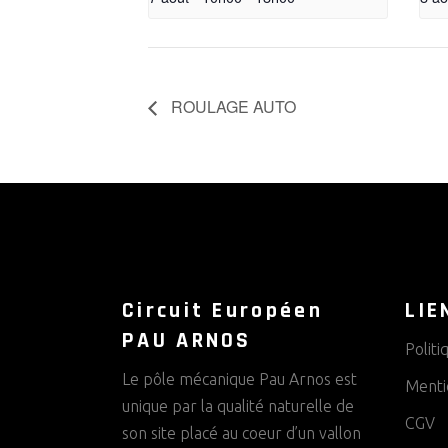
ROULAGE AUTO
Circuit Européen
LIE
PAU ARNOS
Politi
Le pôle mécanique Pau Arnos est
Menti
unique par la qualité naturelle de
CGV
son site placé au coeur d’un vallon