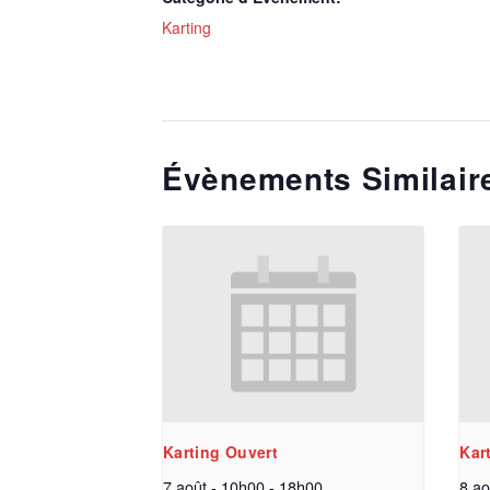
Karting
Évènements Similair
Karting Ouvert
Kar
7 août - 10h00
-
18h00
8 ao