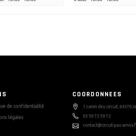
NS
COORDONNEES
que de confidentialité
1 camin deu circuit, 64370
05 59 72 59 72
ons légales
contact@circuit-pau-arnos.f