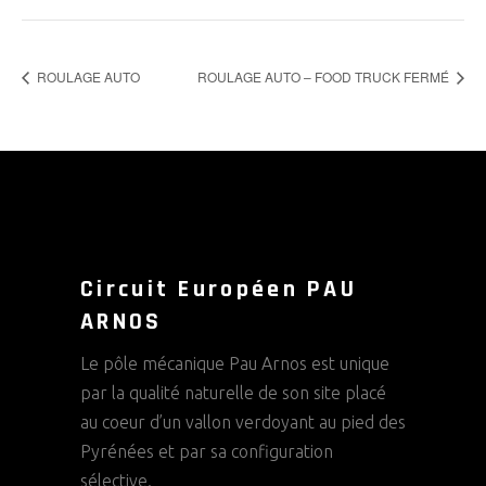
ROULAGE AUTO
ROULAGE AUTO – FOOD TRUCK FERMÉ
Circuit Européen PAU
ARNOS
Le pôle mécanique Pau Arnos est unique
par la qualité naturelle de son site placé
au coeur d’un vallon verdoyant au pied des
Pyrénées et par sa configuration
sélective.