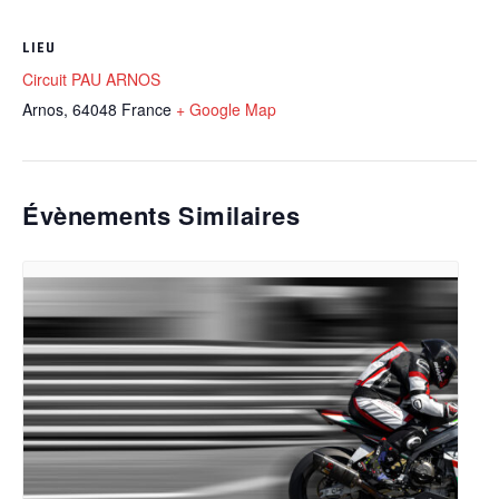
LIEU
Circuit PAU ARNOS
Arnos
,
64048
France
+ Google Map
Évènements Similaires