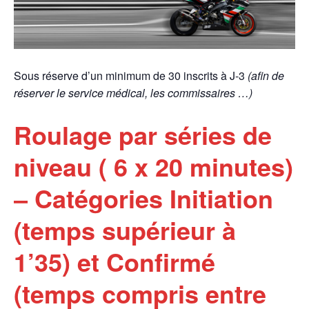
Sous réserve d’un minimum de 30 inscrits à J-3
(afin de
réserver le service médical, les commissaires …)
Roulage par séries de
niveau ( 6 x 20 minutes)
– Catégories Initiation
(temps supérieur à
1’35) et Confirmé
(temps compris entre