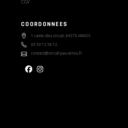
CGV
COORDONNEES
1 camin deu circuit, 64370 ARNOS
05 59 72 59 72
contact@circuit-pau-arnos.fr