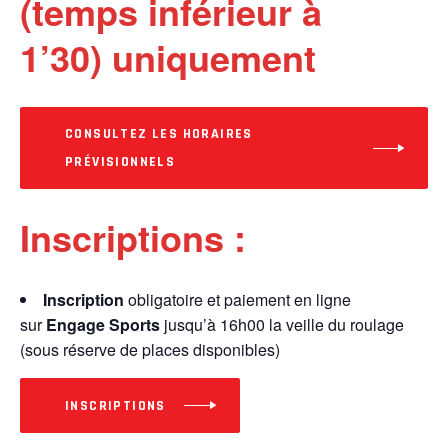
(temps inférieur à
1’30)
uniquement
CONSULTEZ LES HORAIRES
PRÉVISIONNELS
Inscriptions :
Inscription
obligatoire et paiement en ligne
sur
Engage Sports
jusqu’à 16h00 la veille du roulage
(sous réserve de places disponibles)
INSCRIPTIONS