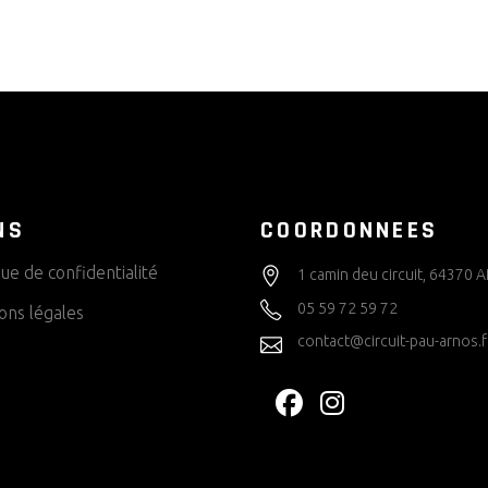
NS
COORDONNEES
que de confidentialité
1 camin deu circuit, 64370
05 59 72 59 72
ons légales
contact@circuit-pau-arnos.f