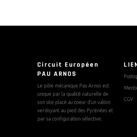
E
M
E
N
T
Circuit Européen
LIE
S
PAU ARNOS
Politi
Le pôle mécanique Pau Arnos est
Menti
unique par la qualité naturelle de
CGV
son site placé au coeur d’un vallon
verdoyant au pied des Pyrénées et
par sa configuration sélective.