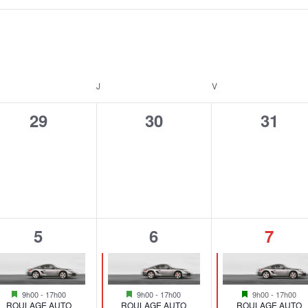
RCREDI
J
JEUDI
V
VENDREDI
0
0
0
29
30
31
,
évènement,
évènement,
évène
1
1
1
5
6
7
,
é
é
é
v
v
v
Mis
Mis
Mis
9h00
-
17h00
9h00
-
17h00
9h00
-
17h00
è
è
è
en
en
en
ROULAGE AUTO
ROULAGE AUTO
ROULAGE AUTO