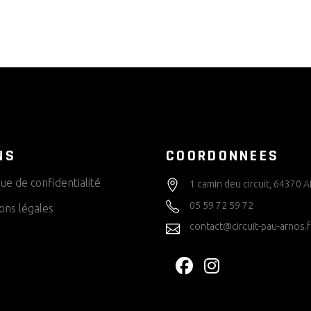
NS
COORDONNEES
que de confidentialité
1 camin deu circuit, 64370
05 59 72 59 72
ons légales
contact@circuit-pau-arnos.f