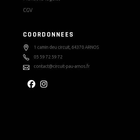
CGV
COORDONNEES
1 camin deu circuit, 64370 ARNOS
05 59 72 59 72
contact@circuit-pau-arnos.fr