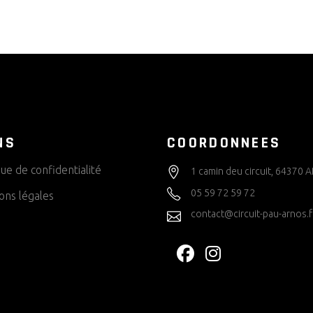
NS
COORDONNEES
que de confidentialité
1 camin deu circuit, 64370
05 59 72 59 72
ons légales
contact@circuit-pau-arnos.f