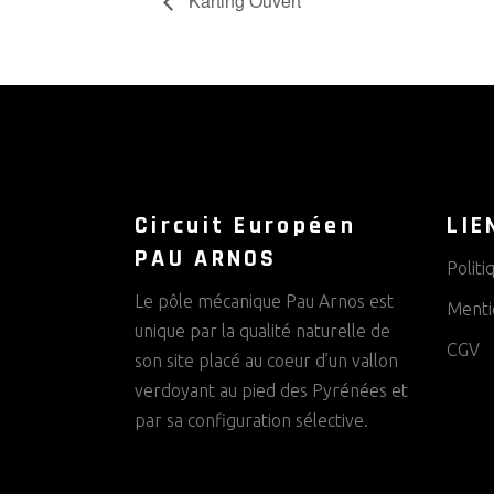
Karting Ouvert
Circuit Européen
LIE
PAU ARNOS
Politi
Le pôle mécanique Pau Arnos est
Menti
unique par la qualité naturelle de
CGV
son site placé au coeur d’un vallon
verdoyant au pied des Pyrénées et
par sa configuration sélective.