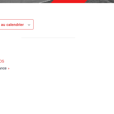
 au calendrier
NOS
ance
+