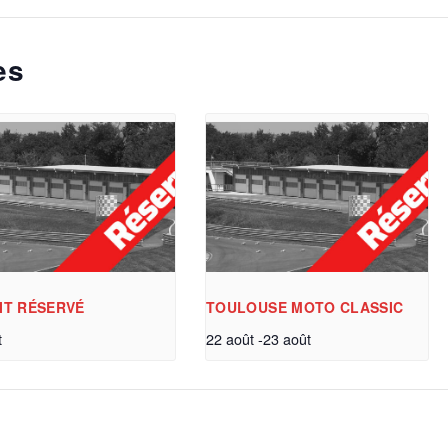
es
IT RÉSERVÉ
TOULOUSE MOTO CLASSIC
t
22 août
-
23 août