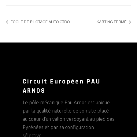
ECOLE DE PILOTAGE AUTO GTRO
KARTING FERMÉ
Circuit Européen PAU
ARNOS
Le pôle mécanique Pau Arnos est unique
par la qualité naturelle de son site placé
au coeur d’un vallon verdoyant au pied des
Pyrénées et par sa configuration
sélective.