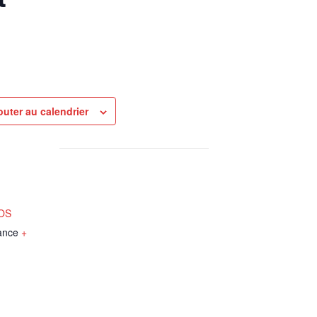
outer au calendrier
NOS
ance
+