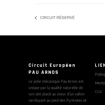
CIRCUIT RÉSERVÉ
Circuit Européen
LIE
PAU ARNOS
Politi
Le pôle mécanique Pau Arnos est
Menti
unique par la qualité naturelle de
CGV
son site placé au coeur d’un vallon
verdoyant au pied des Pyrénées et