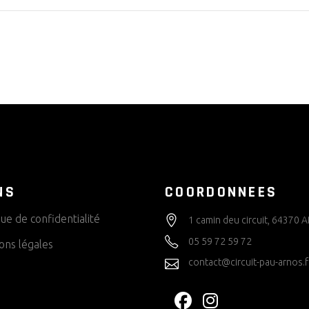
NS
COORDONNEES
que de confidentialité
1 camin deu circuit, 64370
05 59 72 59 72
ons légales
contact@circuit-pau-arnos.f