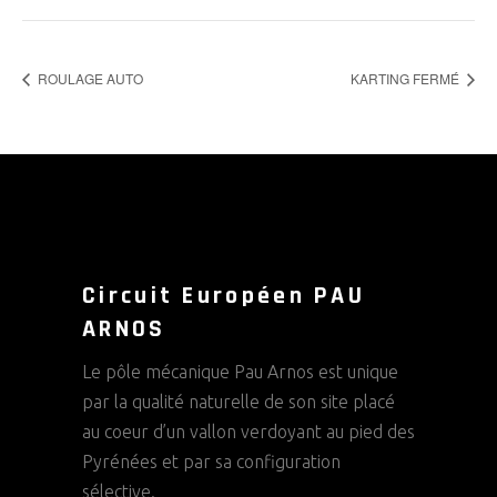
ROULAGE AUTO
KARTING FERMÉ
Circuit Européen PAU
ARNOS
Le pôle mécanique Pau Arnos est unique
par la qualité naturelle de son site placé
au coeur d’un vallon verdoyant au pied des
Pyrénées et par sa configuration
sélective.