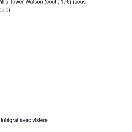
llis Tower Watson (coût : 17€) (sous
cule)
ntégral avec visière