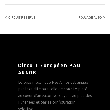
CIRCUIT RÉSERVÉ
ROULAGE AUTO
Circuit Européen PAU
ARNOS
Le pôle mécanique Pau Arnos est unique
par la qualité naturelle de son site placé
au coeur d’un vallon verdoyant au pied des
Pyrénées et par sa configuration
sélective.